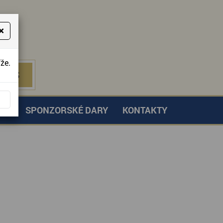
×
že.
NÁS
 NÁS
TVÍ
SPONZORSKÉ DARY
KONTAKTY