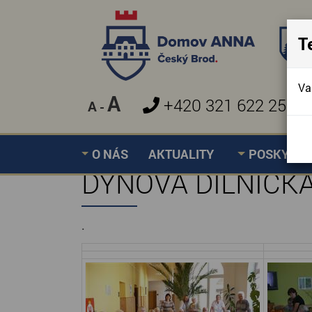
T
Va
A
+420 321 622 257
A
-
O NÁS
AKTUALITY
POSKYTOV
DÝŇOVÁ DÍLNIČKA 
.