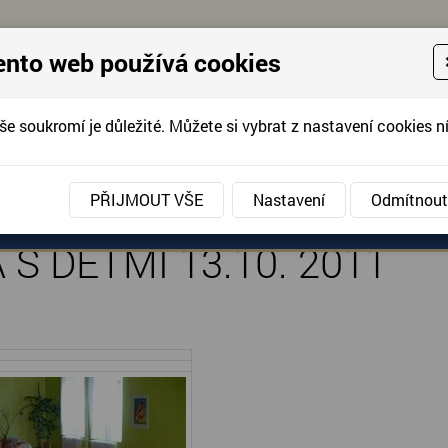
ento web používá cookies
še soukromí je důležité. Můžete si vybrat z nastavení cookies ní
KONTAKTUJTE 
info@domov-anna.cz
KONTAKTUJTE
PŘIJMOUT VŠE
Nastavení
Odmítnout
ANÉ SLUŽBY
AKCE, FOTOGRAFIE
DOBROVOLNIC
S DĚTMI 13.10. 2011