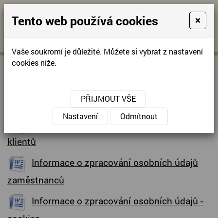
Tento web používá cookies
×
KONTAKTUJTE NÁS
A
-
KONTAKTUJTE NÁS
A
+420
info@domov-
Vaše soukromí je důležité. Můžete si vybrat z nastavení
321
anna.cz
cookies níže.
»
»
GDPR
Úvodní stránka
O nás
622
257
GDPR
PŘIJMOUT VŠE
Nastavení
Odmítnout
Informace o zpracování osobních údajů
klientů
Informace o zpracování osobních údajů
zaměstnanců
Informace o zpracování osobních údajů -