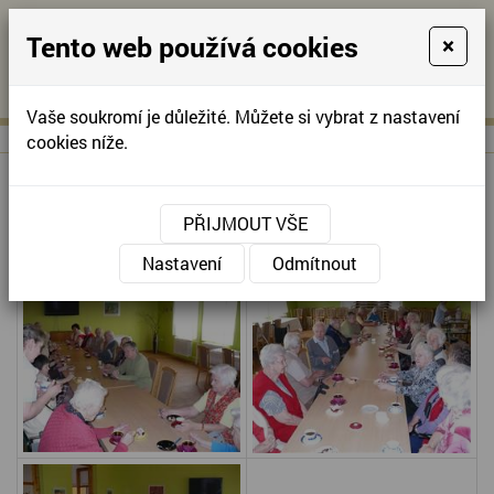
Tento web používá cookies
×
KONTAKTUJTE NÁS
A
-
KONTAKTUJTE NÁS
A
+420
info@domov-
Vaše soukromí je důležité. Můžete si vybrat z nastavení
321
anna.cz
cookies níže.
622
257
KAVÁRNIČKA O "JEDNÉ"
PŘIJMOUT VŠE
Nastavení
Odmítnout