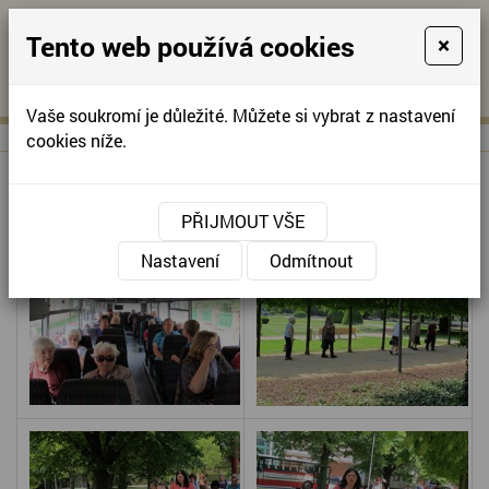
Tento web používá cookies
×
KONTAKTUJTE NÁS
A
-
KONTAKTUJTE NÁS
A
+420
info@domov-
Vaše soukromí je důležité. Můžete si vybrat z nastavení
321
anna.cz
cookies níže.
622
257
VÝLET PODĚBRADY
PŘIJMOUT VŠE
Nastavení
Odmítnout