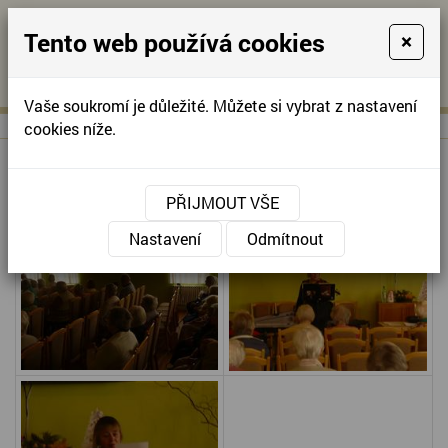
Tento web používá cookies
×
KONTAKTUJTE NÁS
A
-
KONTAKTUJTE NÁS
A
+420
info@domov-
Vaše soukromí je důležité. Můžete si vybrat z nastavení
321
anna.cz
cookies níže.
622
257
PÍ MUDRUVÁ
PŘIJMOUT VŠE
Nastavení
Odmítnout