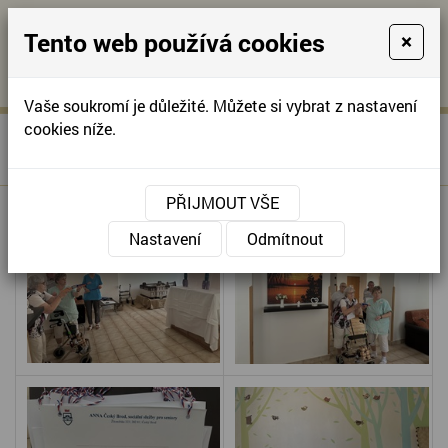
Tento web používá cookies
×
KONTAKTUJTE NÁS
A
-
KONTAKTUJTE NÁS
A
+420
info@domov-
Vaše soukromí je důležité. Můžete si vybrat z nastavení
321
anna.cz
cookies níže.
»
14. ROČNÍK
Úvodní stránka
622
ČESKOBRODSKÝCH HRÁTEK
257
PŘIJMOUT VŠE
Nastavení
Odmítnout