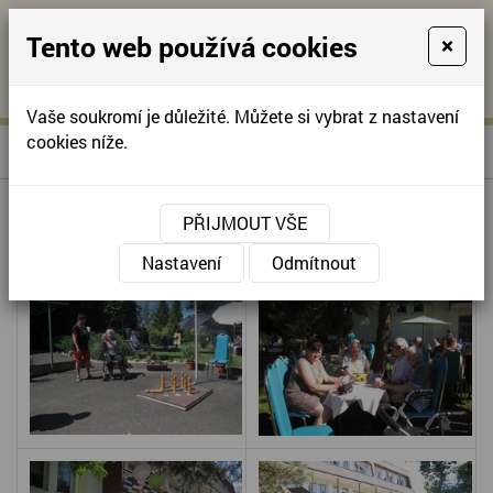
Tento web používá cookies
×
KONTAKTUJTE NÁS
A
-
KONTAKTUJTE NÁS
A
+420
info@domov-
Vaše soukromí je důležité. Můžete si vybrat z nastavení
321
anna.cz
cookies níže.
»
18. OLEŠECKÝ DEN
Úvodní stránka
622
257
18. OLEŠECKÝ DEN
PŘIJMOUT VŠE
Nastavení
Odmítnout