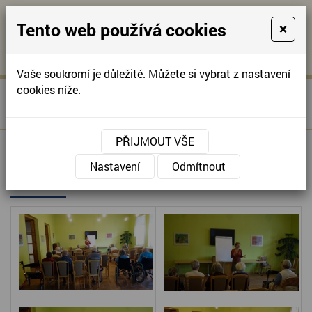
Tento web používá cookies
×
KONTAKTUJTE NÁS
A
-
KONTAKTUJTE NÁS
A
+420
info@domov-
Vaše soukromí je důležité. Můžete si vybrat z nastavení
321
anna.cz
cookies níže.
»
BESEDA - FINANČNÍ
Úvodní stránka
622
GRAMOTNOST
257
PŘIJMOUT VŠE
BESEDA - FINANČNÍ
Nastavení
Odmítnout
GRAMOTNOST