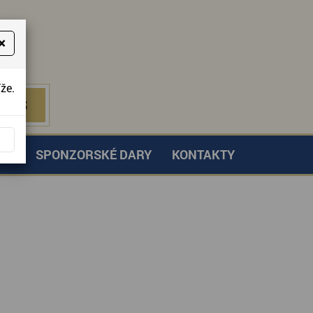
×
že.
NÁS
 NÁS
TVÍ
SPONZORSKÉ DARY
KONTAKTY