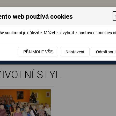
ento web používá cookies
še soukromí je důležité. Můžete si vybrat z nastavení cookies ní
KONTAKTUJTE 
info@domov-anna.cz
KONTAKTUJTE
PŘIJMOUT VŠE
Nastavení
Odmítnout
TNÍ STYL
ANÉ SLUŽBY
AKCE, FOTOGRAFIE
DOBROVOLNIC
IVOTNÍ STYL