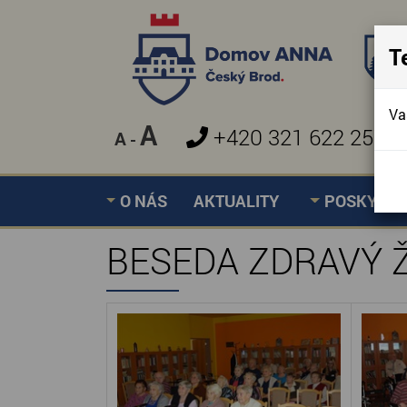
T
Va
A
+420 321 622 257
A
-
»
BESEDA ZDRAVÝ ŽIVO
Úvodní stránka
O NÁS
AKTUALITY
POSKYTOV
BESEDA ZDRAVÝ Ž