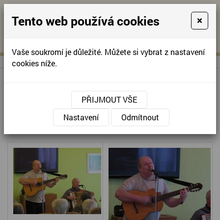
Tento web používá cookies
×
KONTAKTUJTE NÁS
A
-
KONTAKTUJTE NÁS
A
+420
info@domov-
Vaše soukromí je důležité. Můžete si vybrat z nastavení
321
anna.cz
cookies níže.
622
257
BYLA NOC KRÁSNÁ, MÁJOVÁ -
PŘIJMOUT VŠE
VIOLA OLOMOUC
Nastavení
Odmítnout