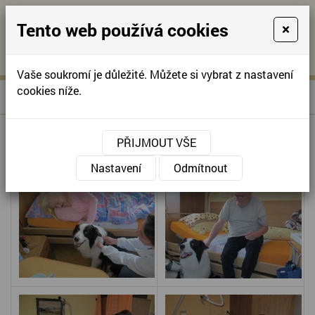
Tento web používá cookies
×
KONTAKTUJTE NÁS
A
-
KONTAKTUJTE NÁS
A
+420
info@domov-
Vaše soukromí je důležité. Můžete si vybrat z nastavení
321
anna.cz
cookies níže.
»
CANISTERAPIE
Úvodní stránka
622
257
CANISTERAPIE
PŘIJMOUT VŠE
Nastavení
Odmítnout