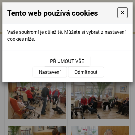
Tento web používá cookies
×
KONTAKTUJTE NÁS
A
-
KONTAKTUJTE NÁS
A
+420
info@domov-
Vaše soukromí je důležité. Můžete si vybrat z nastavení
321
anna.cz
cookies níže.
»
CANISTERAPIE
Úvodní stránka
622
257
CANISTERAPIE
PŘIJMOUT VŠE
Nastavení
Odmítnout