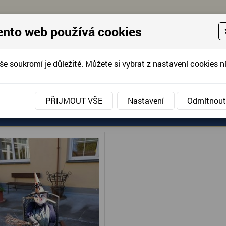
ento web používá cookies
še soukromí je důležité. Můžete si vybrat z nastavení cookies ní
KONTAKTUJTE 
info@domov-anna.cz
KONTAKTUJTE
PŘIJMOUT VŠE
Nastavení
Odmítnout
ANÉ SLUŽBY
AKCE, FOTOGRAFIE
DOBROVOLNIC