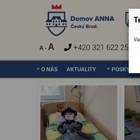
T
Va
A
+420 321 622 257
A
-
»
ČARODĚJNICE
Úvodní stránka
O NÁS
AKTUALITY
POSKYTOV