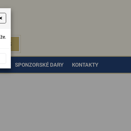
×
že.
NÁS
 NÁS
TVÍ
SPONZORSKÉ DARY
KONTAKTY