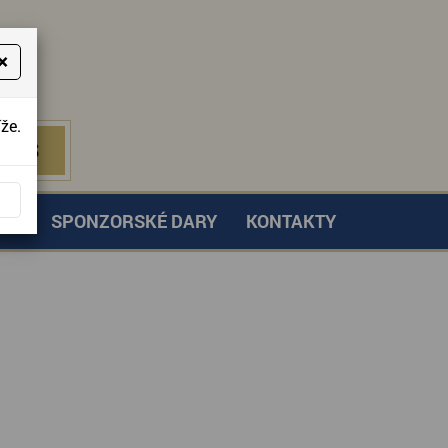
×
že.
NÁS
 NÁS
TVÍ
SPONZORSKÉ DARY
KONTAKTY