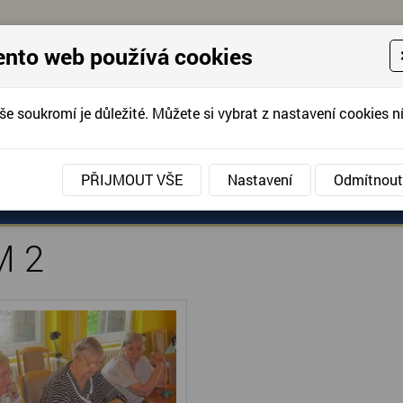
ento web používá cookies
še soukromí je důležité. Můžete si vybrat z nastavení cookies ní
KONTAKTUJTE 
info@domov-anna.cz
KONTAKTUJTE
PŘIJMOUT VŠE
Nastavení
Odmítnout
ANÉ SLUŽBY
AKCE, FOTOGRAFIE
DOBROVOLNIC
M 2