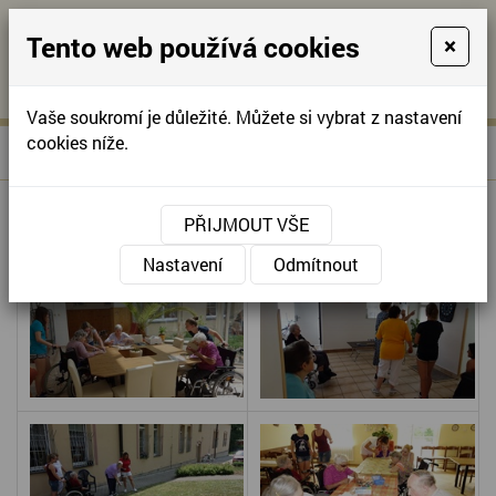
Tento web používá cookies
×
KONTAKTUJTE NÁS
A
-
KONTAKTUJTE NÁS
A
+420
info@domov-
Vaše soukromí je důležité. Můžete si vybrat z nastavení
321
anna.cz
cookies níže.
»
ČESKOBRODSKÉ HRÁTKY
Úvodní stránka
622
257
ČESKOBRODSKÉ HRÁTKY
PŘIJMOUT VŠE
Nastavení
Odmítnout