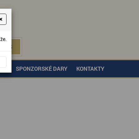
×
že.
NÁS
 NÁS
TVÍ
SPONZORSKÉ DARY
KONTAKTY