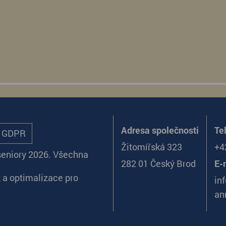
Adresa společnosti
Te
ů GDPR
Žitomířská 323
+4
seniory 2026. Všechna
282 01 Český Brod
E-
k
a
optimalizace pro
in
an