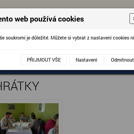
ento web používá cookies
še soukromí je důležité. Můžete si vybrat z nastavení cookies ní
KONTAKTUJTE 
info@domov-anna.cz
KONTAKTUJTE
PŘIJMOUT VŠE
Nastavení
Odmítnout
TKY
ANÉ SLUŽBY
AKCE, FOTOGRAFIE
DOBROVOLNIC
HRÁTKY