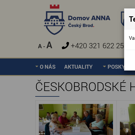
T
Va
A
+420 321 622 257
A
-
»
ČESKOBRODSKÉ HRÁ
Úvodní stránka
O NÁS
AKTUALITY
POSKYTOV
ČESKOBRODSKÉ 