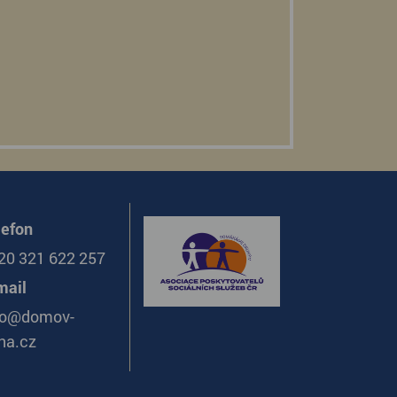
lefon
20 321 622 257
mail
fo@domov-
na.cz