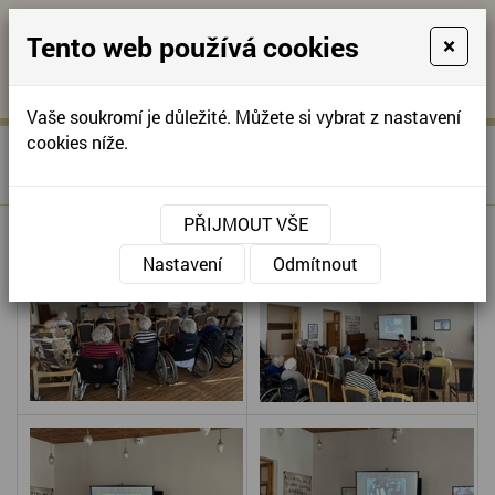
Tento web používá cookies
×
KONTAKTUJTE NÁS
A
-
KONTAKTUJTE NÁS
A
+420
info@domov-
Vaše soukromí je důležité. Můžete si vybrat z nastavení
321
anna.cz
cookies níže.
»
CESTOPIS BERLÍN,
Úvodní stránka
622
BIRMINGHAM
257
PŘIJMOUT VŠE
Nastavení
Odmítnout