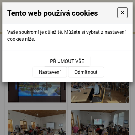
Tento web používá cookies
×
KONTAKTUJTE NÁS
A
-
KONTAKTUJTE NÁS
A
+420
info@domov-
Vaše soukromí je důležité. Můžete si vybrat z nastavení
321
anna.cz
cookies níže.
»
CESTOPIS - INDONÉSIE
Úvodní stránka
622
257
PŘIJMOUT VŠE
Nastavení
Odmítnout