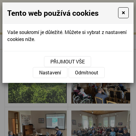
Tento web používá cookies
×
KONTAKTUJTE NÁS
A
-
KONTAKTUJTE NÁS
A
+420
info@domov-
Vaše soukromí je důležité. Můžete si vybrat z nastavení
321
anna.cz
cookies níže.
»
CESTOPIS - RUMUNSKO
Úvodní stránka
622
257
PŘIJMOUT VŠE
Nastavení
Odmítnout