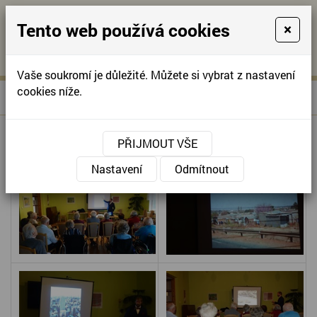
Tento web používá cookies
×
KONTAKTUJTE NÁS
A
-
KONTAKTUJTE NÁS
A
+420
info@domov-
Vaše soukromí je důležité. Můžete si vybrat z nastavení
321
anna.cz
cookies níže.
»
CESTOPISNÉ PROMÍTÁNÍ
Úvodní stránka
622
257
CESTOPISNÉ PROMÍTÁNÍ
PŘIJMOUT VŠE
Nastavení
Odmítnout