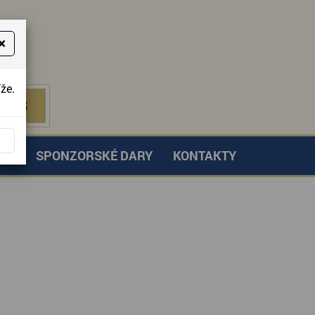
×
že.
NÁS
 NÁS
TVÍ
SPONZORSKÉ DARY
KONTAKTY