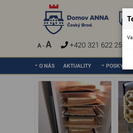
T
Va
A
+420 321 622 257
A
-
»
CHARITATIVNÍ KAVÁR
Úvodní stránka
O NÁS
AKTUALITY
POSKYTOV