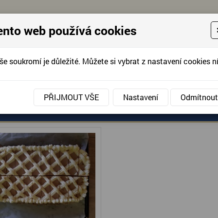
ento web používá cookies
še soukromí je důležité. Můžete si vybrat z nastavení cookies ní
KONTAKTUJTE 
info@domov-anna.cz
KONTAKTUJTE
PŘIJMOUT VŠE
Nastavení
Odmítnout
NIČKA
ANÉ SLUŽBY
AKCE, FOTOGRAFIE
DOBROVOLNIC