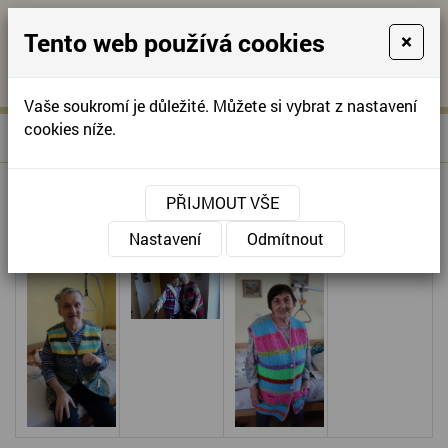
Tento web používá cookies
×
KONTAKTUJTE NÁS
A
-
KONTAKTUJTE NÁS
A
+420
info@domov-
Vaše soukromí je důležité. Můžete si vybrat z nastavení
321
anna.cz
cookies níže.
»
DÁREK PRO NAŠE KLIENTY
Úvodní stránka
622
257
PŘIJMOUT VŠE
Nastavení
Odmítnout