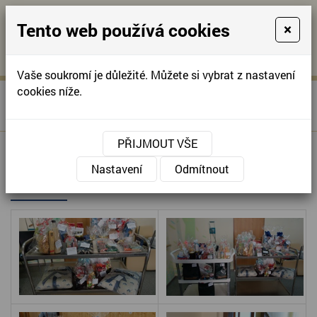
Tento web používá cookies
×
KONTAKTUJTE NÁS
A
-
KONTAKTUJTE NÁS
A
+420
info@domov-
Vaše soukromí je důležité. Můžete si vybrat z nastavení
321
anna.cz
cookies níže.
»
DÁRKY OD FIRMY
Úvodní stránka
622
JÄGERMEISTER
257
PŘIJMOUT VŠE
DÁRKY OD FIRMY
Nastavení
Odmítnout
JÄGERMEISTER