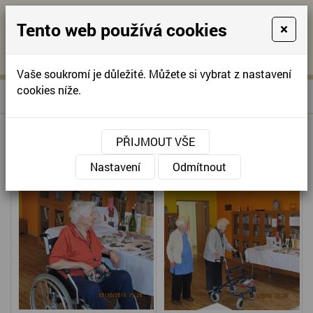
Tento web používá cookies
×
KONTAKTUJTE NÁS
A
-
KONTAKTUJTE NÁS
A
+420
info@domov-
Vaše soukromí je důležité. Můžete si vybrat z nastavení
321
anna.cz
cookies níže.
»
DEN OTEVŘENÝCH DVEŘÍ
Úvodní stránka
622
257
DEN OTEVŘENÝCH DVEŘÍ
PŘIJMOUT VŠE
Nastavení
Odmítnout