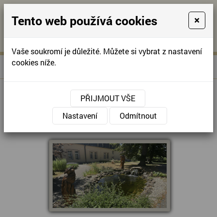
Tento web používá cookies
×
KONTAKTUJTE NÁS
A
-
KONTAKTUJTE NÁS
A
+420
info@domov-
Vaše soukromí je důležité. Můžete si vybrat z nastavení
321
anna.cz
cookies níže.
»
DEN OTEVŘENÝCH DVEŘÍ
Úvodní stránka
622
257
PŘIJMOUT VŠE
Nastavení
Odmítnout