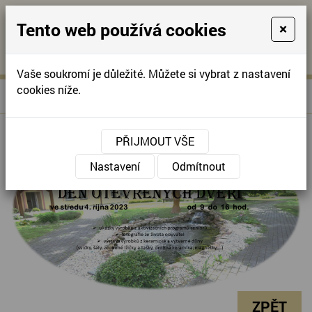
Tento web používá cookies
×
KONTAKTUJTE NÁS
A
-
KONTAKTUJTE NÁS
A
+420
info@domov-
Vaše soukromí je důležité. Můžete si vybrat z nastavení
321
anna.cz
cookies níže.
»
Den otevřených dveří 2023
Úvodní stránka
622
257
PŘIJMOUT VŠE
Nastavení
Odmítnout
ZPĚT