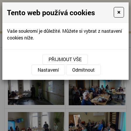
Tento web používá cookies
×
KONTAKTUJTE NÁS
A
-
KONTAKTUJTE NÁS
A
+420
info@domov-
Vaše soukromí je důležité. Můžete si vybrat z nastavení
321
anna.cz
cookies níže.
»
DĚTI Z KLUBU ZVONICE
Úvodní stránka
622
257
DĚTI Z KLUBU ZVONICE
PŘIJMOUT VŠE
Nastavení
Odmítnout