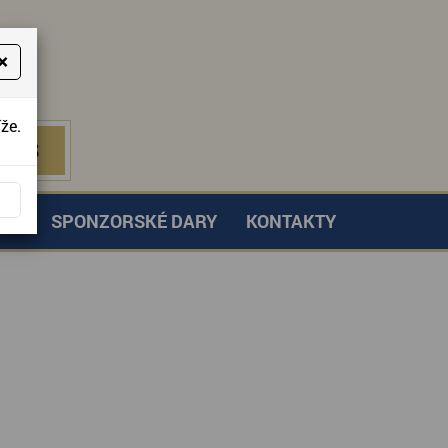
×
že.
NÁS
 NÁS
TVÍ
SPONZORSKÉ DARY
KONTAKTY