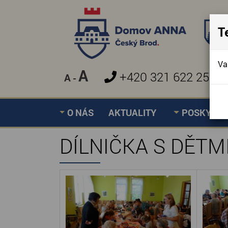
T
Va
A
+420 321 622 257
A
-
»
DÍLNIČKA S DĚTMI
Úvodní stránka
O NÁS
AKTUALITY
POSKYTOV
DÍLNIČKA S DĚTM