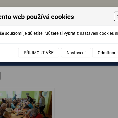
ento web používá cookies
še soukromí je důležité. Můžete si vybrat z nastavení cookies ní
KONTAKTUJTE 
info@domov-anna.cz
KONTAKTUJTE
PŘIJMOUT VŠE
Nastavení
Odmítnout
ANÉ SLUŽBY
AKCE, FOTOGRAFIE
DOBROVOLNIC
I