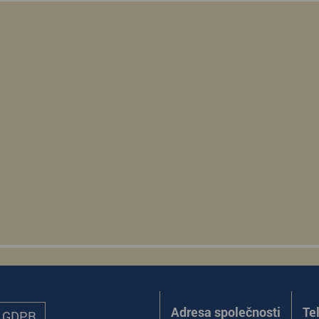
Adresa společnosti
Te
ů GDPR