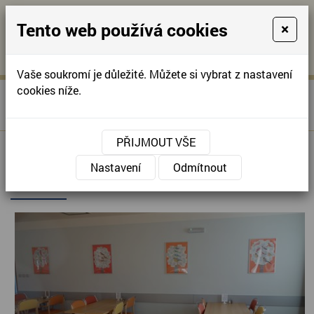
Tento web používá cookies
×
KONTAKTUJTE NÁS
A
-
KONTAKTUJTE NÁS
A
+420
info@domov-
Vaše soukromí je důležité. Můžete si vybrat z nastavení
321
anna.cz
cookies níže.
»
»
Úvodní stránka
Poskytované služby
Domov
622
»
Úhrady
pro seniory
257
PŘIJMOUT VŠE
DOMOV PRO SENIORY - ÚHRADY
Nastavení
Odmítnout
SLUŽEB