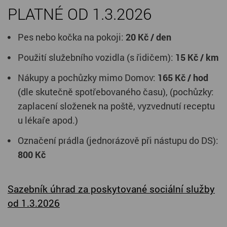
PLATNÉ OD 1.3.2026
Pes nebo kočka na pokoji:
20
Kč / den
Použití služebního vozidla (s řidičem):
15
Kč / km
Nákupy a pochůzky mimo Domov:
165 Kč / hod
(dle skutečně spotřebovaného času), (pochůzky:
zaplacení složenek na poště, vyzvednutí receptu
u lékaře apod.)
Označení prádla (jednorázově při nástupu do DS):
8
00
Kč
Sazebník úhrad za poskytované sociální služby
od 1.3.2026