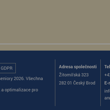
Adresa společnosti
Te
ů GDPR
Žitomířská 323
+4
seniory 2026. Všechna
282 01 Český Brod
E-
k
a
optimalizace pro
in
an