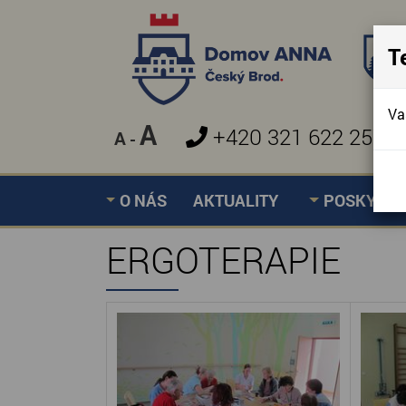
T
Va
A
+420 321 622 257
A
-
»
ERGOTERAPIE
Úvodní stránka
O NÁS
AKTUALITY
POSKYTOV
ERGOTERAPIE