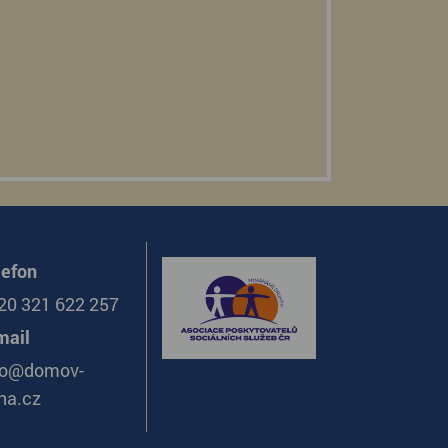
lefon
20 321 622 257
mail
fo@domov-
na.cz