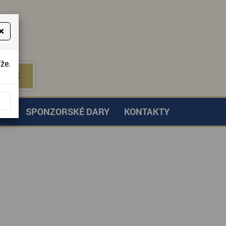
×
že.
NÁS
 NÁS
TVÍ
SPONZORSKÉ DARY
KONTAKTY