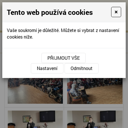
Tento web používá cookies
×
KONTAKTUJTE NÁS
A
-
KONTAKTUJTE NÁS
A
+420
info@domov-
Vaše soukromí je důležité. Můžete si vybrat z nastavení
321
anna.cz
cookies níže.
»
EVERGREENY TOMÁŠE
Úvodní stránka
622
RINGELA
257
PŘIJMOUT VŠE
Nastavení
Odmítnout