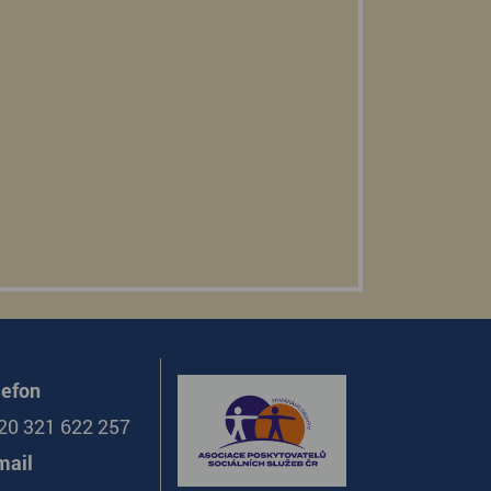
lefon
20 321 622 257
mail