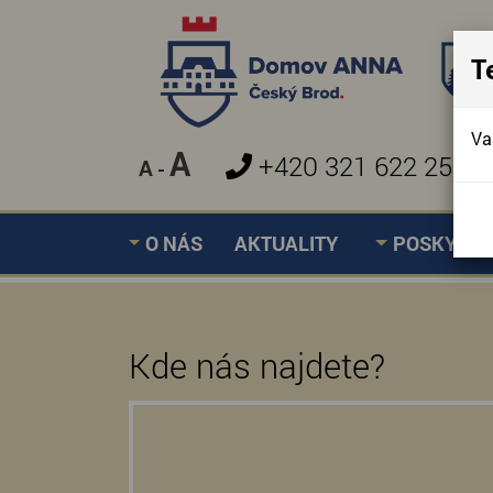
T
Va
A
+420 321 622 257
A
-
O NÁS
AKTUALITY
POSKYTOV
Kde nás najdete?