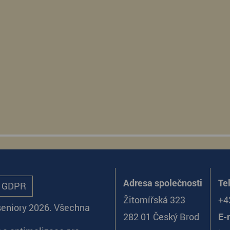
Adresa společnosti
Te
ů GDPR
Žitomířská 323
+4
seniory 2026. Všechna
282 01 Český Brod
E-