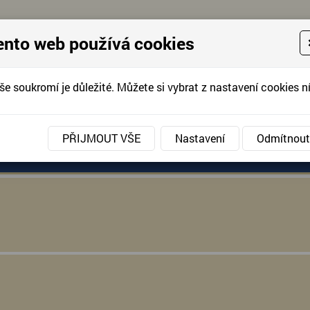
ento web používá cookies
še soukromí je důležité. Můžete si vybrat z nastavení cookies ní
KONTAKTUJTE 
info@domov-anna.cz
KONTAKTUJTE
PŘIJMOUT VŠE
Nastavení
Odmítnout
ANÉ SLUŽBY
AKCE, FOTOGRAFIE
DOBROVOLNIC