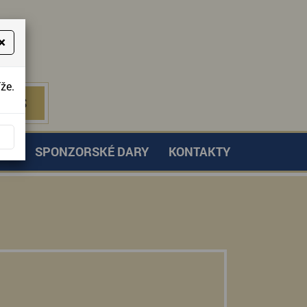
×
že.
NÁS
 NÁS
TVÍ
SPONZORSKÉ DARY
KONTAKTY