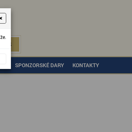
×
že.
NÁS
 NÁS
TVÍ
SPONZORSKÉ DARY
KONTAKTY