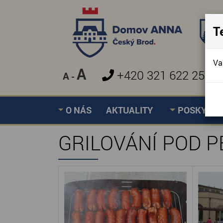
T
Va
A
+420 321 622 257
A
-
»
ČARODĚJNICKÉ GRILO
Úvodní stránka
O NÁS
AKTUALITY
POSKYTOV
GRILOVÁNÍ POD 