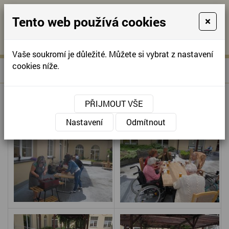
Tento web používá cookies
×
KONTAKTUJTE NÁS
A
-
KONTAKTUJTE NÁS
A
+420
info@domov-
Vaše soukromí je důležité. Můžete si vybrat z nastavení
321
anna.cz
cookies níže.
»
GRILOVÁNÍ POD PERGOLOU
Úvodní stránka
622
257
GRILOVÁNÍ POD PERGOLOU
PŘIJMOUT VŠE
Nastavení
Odmítnout