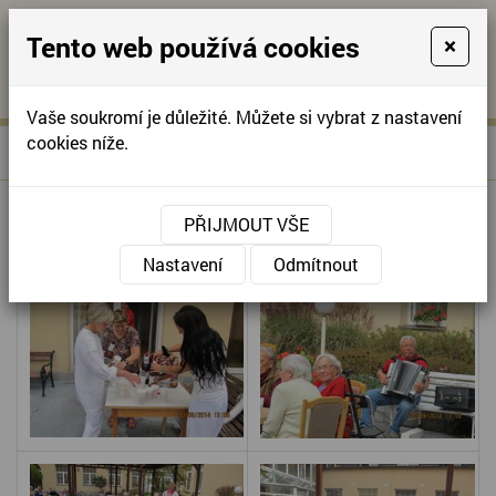
Tento web používá cookies
×
KONTAKTUJTE NÁS
A
-
KONTAKTUJTE NÁS
A
+420
info@domov-
Vaše soukromí je důležité. Můžete si vybrat z nastavení
321
anna.cz
cookies níže.
»
GRILOVÁNÍ POD PERGOLOU
Úvodní stránka
622
257
GRILOVÁNÍ POD PERGOLOU
PŘIJMOUT VŠE
Nastavení
Odmítnout