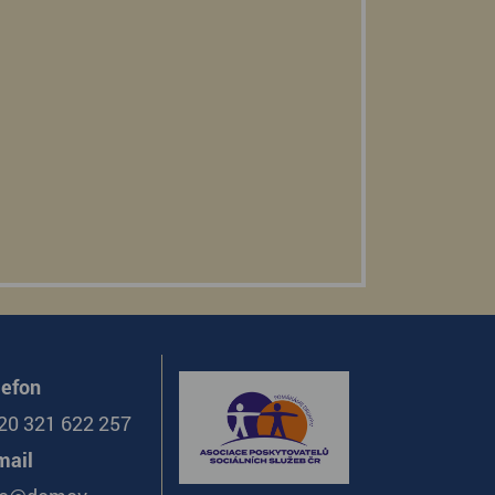
lefon
20 321 622 257
mail