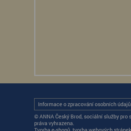
Informace o zpracování osobních údaj
© ANNA Český Brod, sociální služby pro 
práva vyhrazena.
Tvorba e-shopů
,
tvorba webových stráne