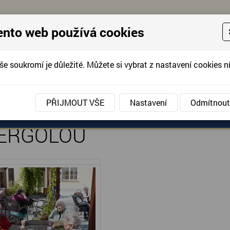
ento web používá cookies
še soukromí je důležité. Můžete si vybrat z nastavení cookies ní
KONTAKTUJTE 
info@domov-anna.cz
KONTAKTUJTE
PŘIJMOUT VŠE
Nastavení
Odmítnout
ANÉ SLUŽBY
AKCE, FOTOGRAFIE
DOBROVOLNIC
PERGOLOU