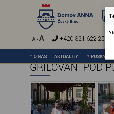
T
Va
A
+420 321 622 257
A
-
O NÁS
AKTUALITY
POSKYTOV
GRILOVÁNÍ POD 