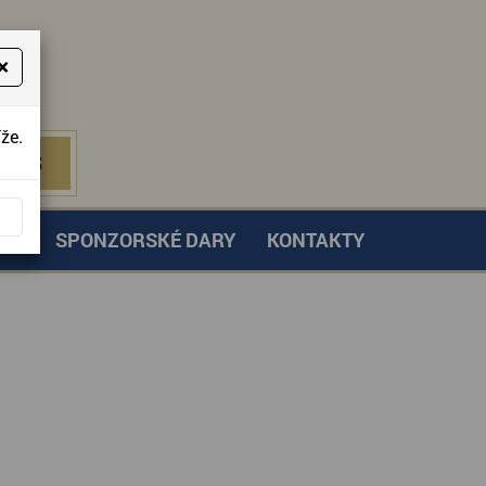
×
že.
NÁS
 NÁS
TVÍ
SPONZORSKÉ DARY
KONTAKTY