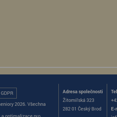
Adresa společnosti
Te
ů GDPR
Žitomířská 323
+4
seniory 2026. Všechna
282 01 Český Brod
E-
k
a
optimalizace pro