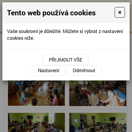
Tento web používá cookies
×
KONTAKTUJTE NÁS
A
-
KONTAKTUJTE NÁS
A
+420
info@domov-
Vaše soukromí je důležité. Můžete si vybrat z nastavení
321
anna.cz
cookies níže.
»
JARNÍ DÍLNIČKA S DĚTMI
Úvodní stránka
622
257
JARNÍ DÍLNIČKA S DĚTMI
PŘIJMOUT VŠE
Nastavení
Odmítnout