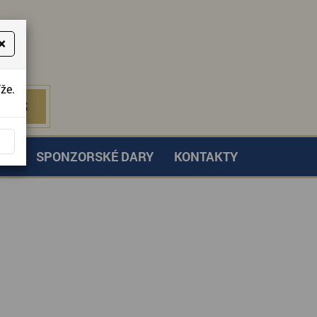
×
že.
NÁS
 NÁS
TVÍ
SPONZORSKÉ DARY
KONTAKTY