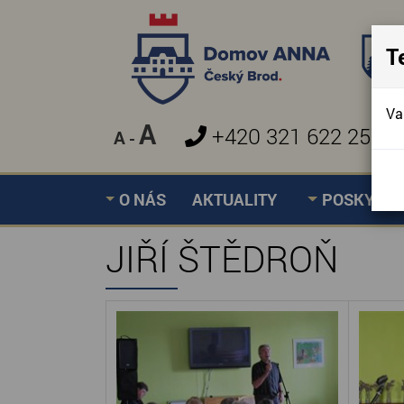
T
Va
A
+420 321 622 257
A
-
»
JIŘÍ ŠTĚDROŇ
Úvodní stránka
O NÁS
AKTUALITY
POSKYTOV
JIŘÍ ŠTĚDROŇ