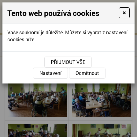
Tento web používá cookies
×
KONTAKTUJTE NÁS
A
-
KONTAKTUJTE NÁS
A
+420
info@domov-
Vaše soukromí je důležité. Můžete si vybrat z nastavení
321
anna.cz
cookies níže.
»
KAVÁRNIČKA S ŽIVOU
Úvodní stránka
622
HUDBOU
257
PŘIJMOUT VŠE
KAVÁRNIČKA S ŽIVOU HUDBOU
Nastavení
Odmítnout