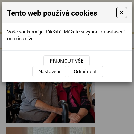
Tento web používá cookies
×
KONTAKTUJTE NÁS
A
-
KONTAKTUJTE NÁS
A
+420
info@domov-
Vaše soukromí je důležité. Můžete si vybrat z nastavení
321
anna.cz
cookies níže.
»
KONCERT SKUPINY FOBOS
Úvodní stránka
622
257
PŘIJMOUT VŠE
Nastavení
Odmítnout