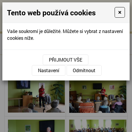
Tento web používá cookies
×
KONTAKTUJTE NÁS
A
-
KONTAKTUJTE NÁS
A
+420
info@domov-
Vaše soukromí je důležité. Můžete si vybrat z nastavení
321
anna.cz
cookies níže.
»
KONCERT VL.
Úvodní stránka
622
BANASINSKÉHO
257
PŘIJMOUT VŠE
KONCERT VL. BANASINSKÉHO
Nastavení
Odmítnout