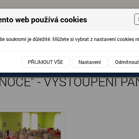
ento web používá cookies
še soukromí je důležité. Můžete si vybrat z nastavení cookies ní
KONTAKTUJTE 
info@domov-anna.cz
KONTAKTUJTE
PŘIJMOUT VŠE
Nastavení
Odmítnout
ANÉ SLUŽBY
AKCE, FOTOGRAFIE
DOBROVOLNIC
ÁNOCE" - VYSTOUPENÍ P