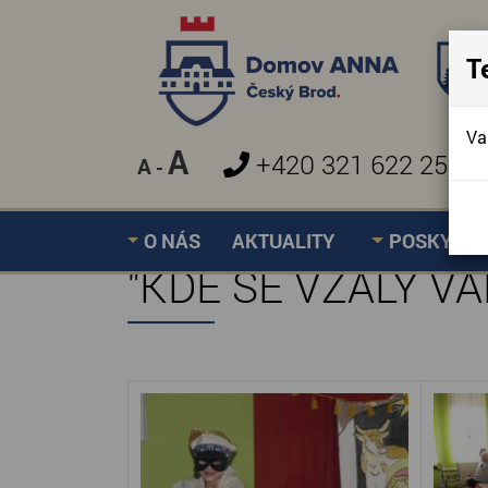
T
Va
A
+420 321 622 257
A
-
O NÁS
AKTUALITY
POSKYTOV
"KDE SE VZALY V