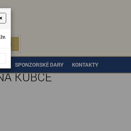
×
že.
NÁS
 NÁS
TVÍ
SPONZORSKÉ DARY
KONTAKTY
ANA KUBCE