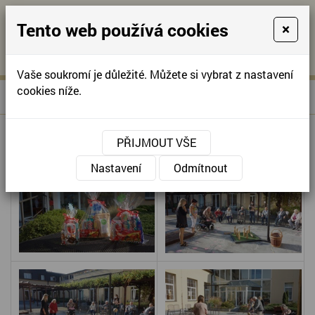
Tento web používá cookies
×
KONTAKTUJTE NÁS
A
-
KONTAKTUJTE NÁS
A
+420
info@domov-
Vaše soukromí je důležité. Můžete si vybrat z nastavení
321
anna.cz
cookies níže.
»
KUŽELKOVÝ TURNAJ
Úvodní stránka
622
257
KUŽELKOVÝ TURNAJ
PŘIJMOUT VŠE
Nastavení
Odmítnout