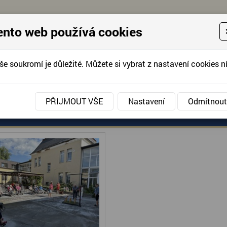
ento web používá cookies
še soukromí je důležité. Můžete si vybrat z nastavení cookies ní
KONTAKTUJTE 
info@domov-anna.cz
KONTAKTUJTE
PŘIJMOUT VŠE
Nastavení
Odmítnout
ANÉ SLUŽBY
AKCE, FOTOGRAFIE
DOBROVOLNIC