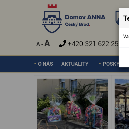
T
Va
A
+420 321 622 257
A
-
»
KUŽELKOVÝ TURNAJ
Úvodní stránka
O NÁS
AKTUALITY
POSKYTOV