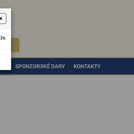
×
že.
NÁS
 NÁS
TVÍ
SPONZORSKÉ DARY
KONTAKTY