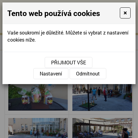
Tento web používá cookies
×
KONTAKTUJTE NÁS
A
-
KONTAKTUJTE NÁS
A
+420
info@domov-
Vaše soukromí je důležité. Můžete si vybrat z nastavení
321
anna.cz
cookies níže.
»
KUŽELKOVÝ TURNAJ
Úvodní stránka
622
257
KUŽELKOVÝ TURNAJ
PŘIJMOUT VŠE
Nastavení
Odmítnout