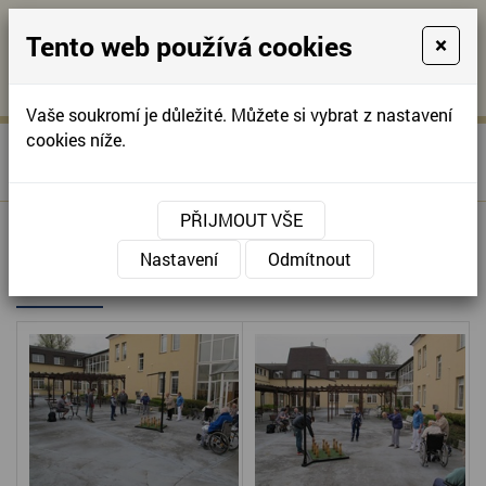
Tento web používá cookies
×
KONTAKTUJTE NÁS
A
-
KONTAKTUJTE NÁS
A
+420
info@domov-
Vaše soukromí je důležité. Můžete si vybrat z nastavení
321
anna.cz
cookies níže.
»
KUŽELKOVÝ TURNAJ S
Úvodní stránka
622
DĚTMI ZE ZVONICE
257
PŘIJMOUT VŠE
KUŽELKOVÝ TURNAJ S DĚTMI ZE
Nastavení
Odmítnout
ZVONICE