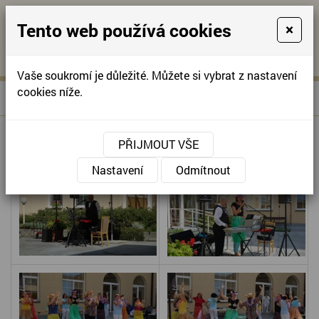
Tento web používá cookies
×
KONTAKTUJTE NÁS
A
-
KONTAKTUJTE NÁS
A
+420
info@domov-
Vaše soukromí je důležité. Můžete si vybrat z nastavení
321
anna.cz
cookies níže.
»
LETNÍ HAWAJSKÁ PÁRTY
Úvodní stránka
622
257
LETNÍ PÁRTY
PŘIJMOUT VŠE
Nastavení
Odmítnout