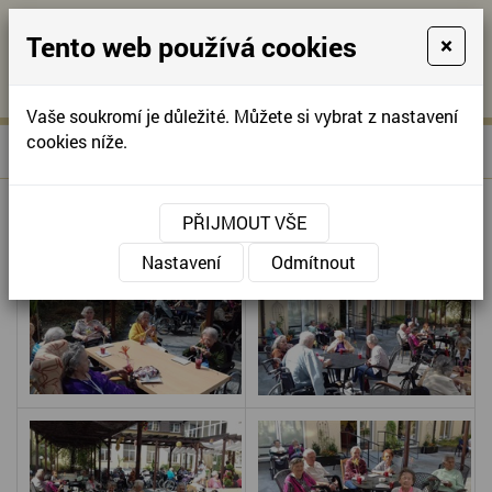
Tento web používá cookies
×
KONTAKTUJTE NÁS
A
-
KONTAKTUJTE NÁS
A
+420
info@domov-
Vaše soukromí je důležité. Můžete si vybrat z nastavení
321
anna.cz
cookies níže.
»
LETNÍ PÁRTY
Úvodní stránka
622
257
LETNÍ PÁRTY
PŘIJMOUT VŠE
Nastavení
Odmítnout