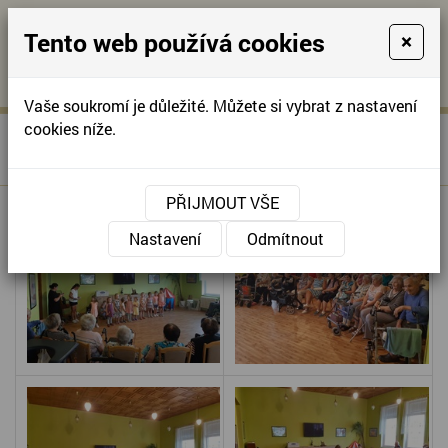
Tento web používá cookies
×
KONTAKTUJTE NÁS
A
-
KONTAKTUJTE NÁS
A
+420
info@domov-
Vaše soukromí je důležité. Můžete si vybrat z nastavení
321
anna.cz
cookies níže.
»
LETNÍ POSEZENÍ - RC
Úvodní stránka
622
KOSTIČKA
257
PŘIJMOUT VŠE
Nastavení
Odmítnout