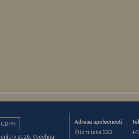
Adresa společnosti
Te
ů GDPR
Žitomířská 323
+4
seniory 2026. Všechna