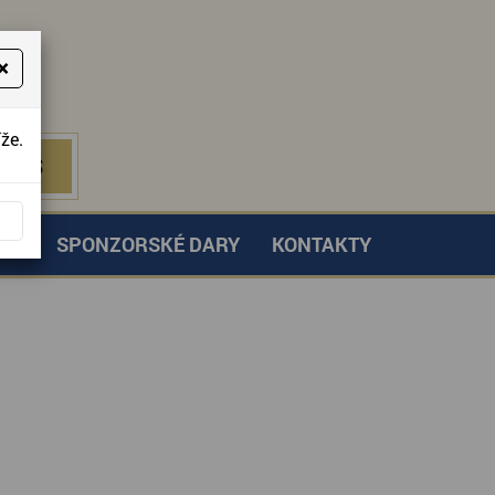
×
že.
NÁS
 NÁS
TVÍ
SPONZORSKÉ DARY
KONTAKTY