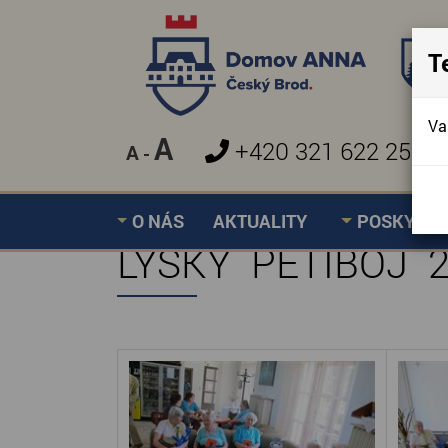
T
Va
A
+420 321 622 257
A
-
O NÁS
AKTUALITY
POSKYTOV
LYSKÝ PĚTIBOJ 