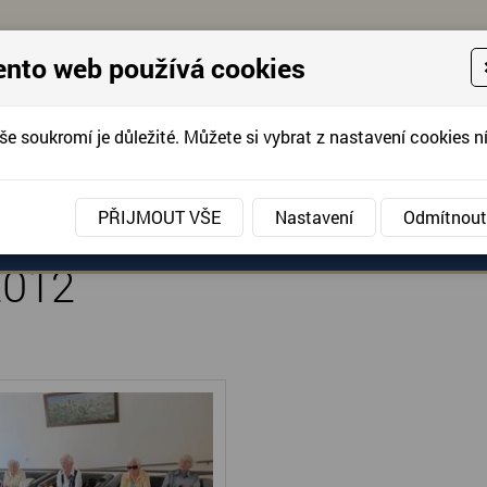
ento web používá cookies
še soukromí je důležité. Můžete si vybrat z nastavení cookies ní
KONTAKTUJTE 
info@domov-anna.cz
KONTAKTUJTE
PŘIJMOUT VŠE
Nastavení
Odmítnout
ANÉ SLUŽBY
AKCE, FOTOGRAFIE
DOBROVOLNIC
2012